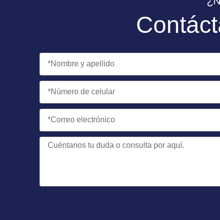
¿N
Contáct