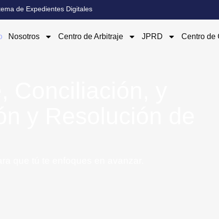
tema de Expedientes Digitales
o
Nosotros
Centro de Arbitraje
JPRD
Centro de 
, Conciliación, y
ón y Resolución de
ra que tú te enfoques en avanzar.