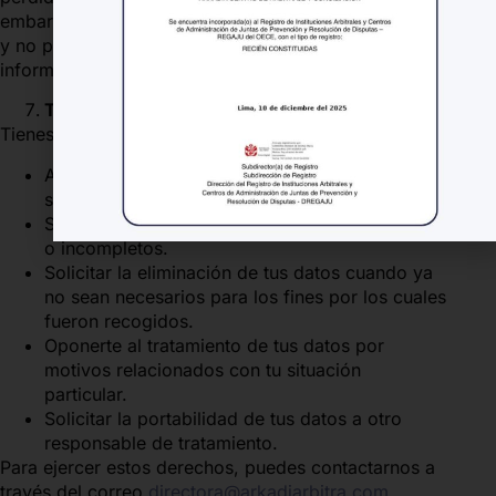
embargo, ningún sistema es completamente seguro
y no podemos garantizar la seguridad absoluta de la
información.
Tus Derechos
Tienes derecho a:
Acceder a los datos personales que tenemos
sobre ti.
Solicitar la rectificación de los datos inexactos
o incompletos.
Solicitar la eliminación de tus datos cuando ya
no sean necesarios para los fines por los cuales
fueron recogidos.
Oponerte al tratamiento de tus datos por
motivos relacionados con tu situación
particular.
Solicitar la portabilidad de tus datos a otro
responsable de tratamiento.
Para ejercer estos derechos, puedes contactarnos a
través del correo
directora@arkadiarbitra.com
.