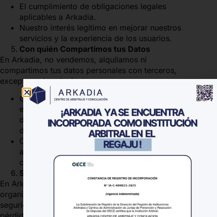
El cumplimiento de obligaciones legales
aplicables a Arkadia.
Nuestro interés legítimo en mejorar nuestros
servicios y la experiencia de los usuarios.
Con quién Compartimos tus Datos
En Arkadia, no vendemos, alquilamos ni
compartimos tus datos personales con terceros,
excepto en los siguientes casos:
Con proveedores de servicios que nos asisten
en la operación del Sitio Web o en la prestación
de nuestros servicios, bajo estrictas cláusulas
de confidencialidad.
Cuando sea requerido por la ley o por las
autoridades judiciales o administrativas
competentes.
Seguridad de los Datos
En Arkadia adoptamos las medidas técnicas y
organizativas necesarias para garantizar la
seguridad de los datos personales y evitar su
pérdida, alteración o acceso no autorizado. Sin