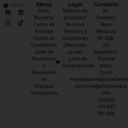
Menú
Legal
Contacto
Inicio
Políticas de
Av.
Nosotros
privacidad
Oswaldo
Centro de
de datos
Baca
Arbitraje
Términos y
Mendoza
Centro de
condiciones
N° 308,
Conciliación
¿Necesitas
Urb
Junta de
ayuda?
Magisterio,
Prevención
Libro de
Primera
y
Reclamaciones
etapa,
Resolución
Cusco
de
mesadepartes@arkadiarbit
Disputas
directora@arkadiarbitra
Contáctanos
084
245993
+51 922
102 699