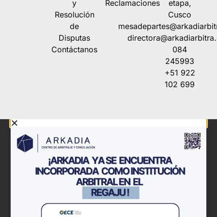
y
Reclamaciones
etapa,
Resolución
Cusco
de
mesadepartes@arkadiarbit
Disputas
directora@arkadiarbitra
Contáctanos
084
245993
+51 922
102 699