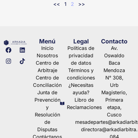
<<
1
2
>>
Menú
Legal
Contacto
Inicio
Políticas de
Av.
Nosotros
privacidad
Oswaldo
Centro de
de datos
Baca
Arbitraje
Términos y
Mendoza
Centro de
condiciones
N° 308,
Conciliación
¿Necesitas
Urb
Junta de
ayuda?
Magisterio,
Prevención
Libro de
Primera
y
Reclamaciones
etapa,
Resolución
Cusco
de
mesadepartes@arkadiarbit
Disputas
directora@arkadiarbitra
Contáctanos
084